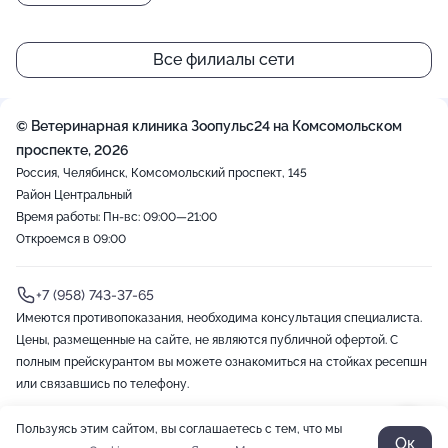
Все филиалы сети
© Ветеринарная клиника Зоопульс24 на Комсомольском
проспекте, 2026
Россия, Челябинск, Комсомольский проспект, 145
Район Центральный
Время работы: Пн-вс: 09:00—21:00
Откроемся в 09:00
+7 (958) 743-37-65
Имеются противопоказания, необходима консультация специалиста.
Цены, размещенные на сайте, не являются публичной офертой. С
полным прейскурантом вы можете ознакомиться на стойках ресепшн
или связавшись по телефону.
Пользуясь этим сайтом, вы соглашаетесь с тем, что мы
2012-2026 © ZOON
Политика обработки данных
Разработано в Zoon
Ок